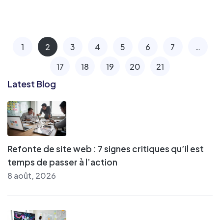
1
2
3
4
5
6
7
…
17
18
19
20
21
Latest Blog
Refonte de site web : 7 signes critiques qu’il est
temps de passer à l’action
8 août, 2026