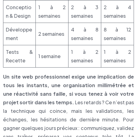
Conceptio
1 à 2
2 à 3
2 à 4
n & Design
semaines
semaines
semaines
Développe
4 à 8
8 à 12
2 semaines
ment
semaines
semaines
Tests &
1 à 2
1 à 2
1 semaine
Recette
semaines
semaines
Un site web professionnel exige une implication de
tous les instants, une organisation millimétrée et
une réactivité sans faille, si vous tenez à voir votre
projet sortir dans les temps.
Les retards ? Ce n’est pas
la technique qui coince, mais les validations, les
échanges, les hésitations de dernière minute. Pour
gagner quelques jours précieux : communiquez, validez
sans traîner, préparez vos contenus très tôt. La