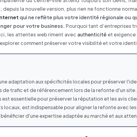
mpatiente du centre-ville attend toujours son devis, mais
t, depuis la nouvelle version, plus rien ne fonctionne no
internet
qui ne reflète plus votre identité régionale ou 
anger pour votre business.
Pourquoi tant d’entreprises tr
. Ici, les attentes web riment avec
authenticité
et exigence 
s explorer comment préserver votre visibilité et votre identi
une adaptation aux spécificités locales pour préserver l'ide
s de trafic et de référencement lors de la refonte d'un site.
st essentielle pour préserver la réputation et les avis clie
s locaux, est indispensable pour aligner la refonte avec les
énéficier d'une expertise adaptée au marché et aux atten