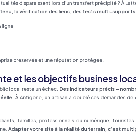
ités disparaissent lors d’un transfert précipité ? À Latte
nu, la vérification des liens, des tests multi-support
n ligne
eprise préservée et une réputation protégée.
te et les objectifs business loc
blic local reste un échec.
Des indicateurs précis – nomb
réelle
. À Antigone, un artisan a doublé ses demandes de d
udiants, familles, professionnels du numérique, touriste
gne.
Adapter votre site à la réalité du terrain, c’est mul