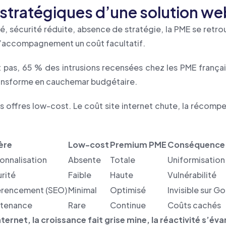
 stratégiques d’une solution w
é, sécurité réduite, absence de stratégie, la PME se retro
 l’accompagnement un coût facultatif.
t pas, 65 % des intrusions recensées chez les PME frança
transforme en cauchemar budgétaire.
s offres low-cost. Le coût site internet chute, la récomp
ère
Low-cost
Premium PME
Conséquence
onnalisation
Absente
Totale
Uniformisation
rité
Faible
Haute
Vulnérabilité
érencement (SEO)
Minimal
Optimisé
Invisible sur G
ntenance
Rare
Continue
Coûts cachés
ernet, la croissance fait grise mine, la réactivité s’éva