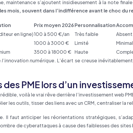
e, maintenance s’ajoutent insidieusement à la note final
 des mois, souvent dans l’indifférence avant le choc du r
ution
Prix moyen 2026
Personnalisation
Accom
iteur en ligne)
100 à 500 €/an
Très faible
Absent
1000 à 3000 €
Limité
Minimal
mium
3500 à 18000 €
Haute
Compl
 l’innovation numérique
. L’écart se creuse inévitablement 
s des PME lors d’un investisse
rédible, voilà le vrai rêve derrière l’investissement web PM
ier les outils, tisser des liens avec un CRM, centraliser la rel
l faut anticiper les réorientations stratégiques, s’adap
mbre de cyberattaques à cause des faiblesses des sites bri