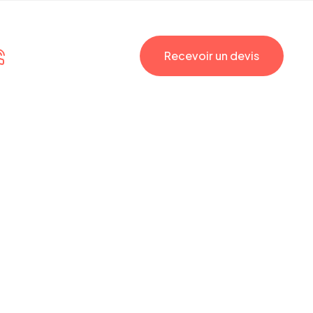
Contactez-nous
Recevoir un devis
(+33) 09 78 80 79 65
 est le pire
ME