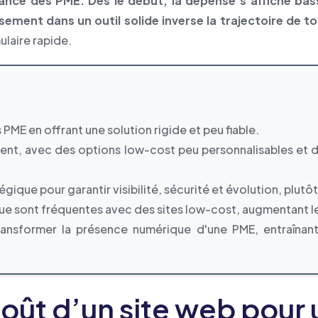
issance des PME. Dès le début, la dépense s’affiche ba
ssement dans un outil solide inverse la trajectoire de t
ulaire rapide.
 PME en offrant une solution rigide et peu fiable.
lement, avec des options low-cost peu personnalisables 
gique pour garantir visibilité, sécurité et évolution, plutôt
ique sont fréquentes avec des sites low-cost, augmentant le
former la présence numérique d'une PME, entraînant u
 coût d’un site web pou