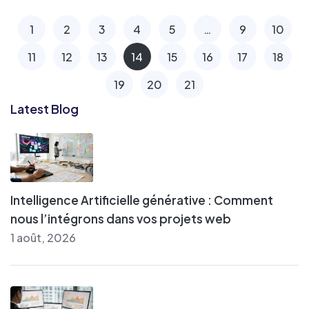
1
2
3
4
5
…
9
10
11
12
13
14
15
16
17
18
19
20
21
Latest Blog
Intelligence Artificielle générative : Comment
nous l’intégrons dans vos projets web
1 août, 2026