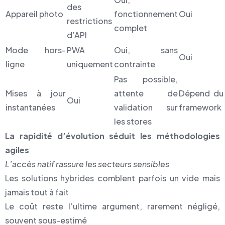
des
Appareil photo
fonctionnement
Oui
restrictions
complet
d’API
Mode hors-
PWA
Oui, sans
Oui
ligne
uniquement
contrainte
Pas possible,
Mises à jour
attente de
Dépend du
Oui
instantanées
validation sur
framework
les stores
La rapidité d’évolution séduit les méthodologies
agiles
L’accès natif rassure les secteurs sensibles
Les solutions hybrides comblent parfois un vide mais
jamais tout à fait
Le coût reste l’ultime argument, rarement négligé,
souvent sous-estimé