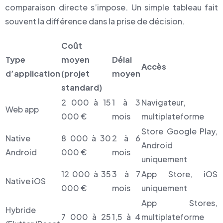
comparaison directe s’impose. Un simple tableau fait
souvent la différence dans la prise de décision.
Coût
Type
moyen
Délai
Accès
d’application
(projet
moyen
standard)
2 000 à 15
1 à 3
Navigateur,
Web app
000 €
mois
multiplateforme
Store Google Play,
Native
8 000 à 30
2 à 6
Android
Android
000 €
mois
uniquement
12 000 à 35
3 à 7
App Store, iOS
Native iOS
000 €
mois
uniquement
App Stores,
Hybride
7 000 à 25
1,5 à 4
multiplateforme