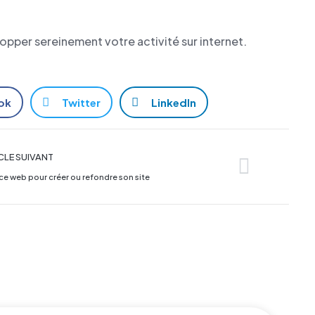
opper sereinement votre activité sur internet.
ok
Twitter
LinkedIn
CLE SUIVANT
ce web pour créer ou refondre son site