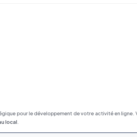
égique pour le développement de votre activité en ligne. V
u local
.