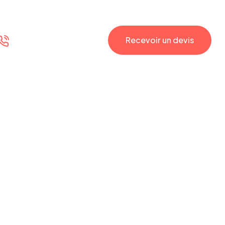
Contactez-nous
Recevoir un devis
(+33) 09 78 80 79 65
ence web ?