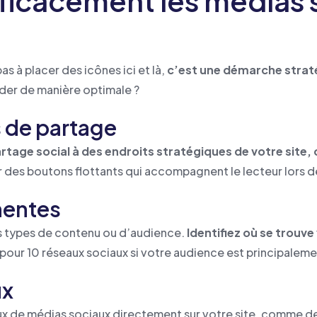
icacement les médias so
as à placer des icônes ici et là,
c’est une démarche straté
r de manière optimale ?
 de partage
rtage social à des endroits stratégiques de votre site, c
r des boutons flottants qui accompagnent le lecteur lors d
nentes
es types de contenu ou d’audience.
Identifiez où se trouve
pour 10 réseaux sociaux si votre audience est principaleme
ux
flux de médias sociaux directement sur votre site, comme d